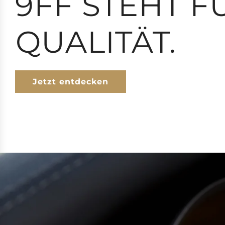
9FF STEHT F
QUALITÄT.
Jetzt entdecken