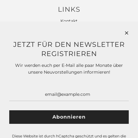
LINKS
Kontakt
Widerrufsbelehrung
Allgemeine Geschäftsbedingungen
JETZT FÜR DEN NEWSLETTER
Datenschutz
REGISTRIEREN
Impressum
Wir werden euch per E-Mail alle paar Monate über
unsere Neuvorstellungen informieren!
SOCIAL MEDIA
NEWSLETTER
Diese Website ist durch hCaptcha geschützt und es gelten die