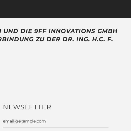
JETZT FÜR DEN NEWSLETTER
N UND DIE 9FF INNOVATIONS GMBH
REGISTRIEREN
NDUNG ZU DER DR. ING. H.C. F.
 werden euch per E-Mail alle paar Monate über unsere
Neuvorstellungen informieren!
NEWSLETTER
iese Website ist durch hCaptcha geschützt und es gelten die
emeinen Geschäftsbedingungen
und
Datenschutzbestimmungen
von hCaptcha.