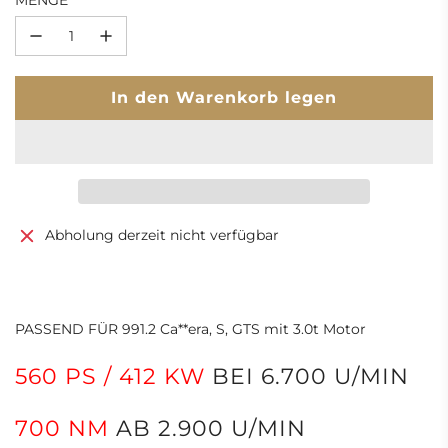
MENGE
L
In den Warenkorb legen
a
d
e
n
.
.
Abholung derzeit nicht verfügbar
.
PASSEND FÜR 991.2 Ca**era, S, GTS mit 3.0t Motor
560 PS / 412 KW
BEI 6.700 U/MIN
700 NM
AB 2.900 U/MIN