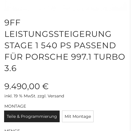
9FF
LEISTUNGSSTEIGERUNG
STAGE 1 540 PS PASSEND
FÜR PORSCHE 997.1 TURBO
3.6
9.490,00 €
inkl. 19 % MwSt. zzgl. Versand
Sonderpreis
Regulärer
MONTAGE
Preis
Teile & Programmierung
Mit Montage