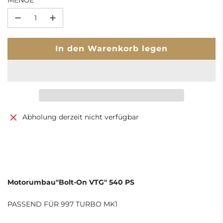
MENGE
L
In den Warenkorb legen
a
d
e
n
.
.
Abholung derzeit nicht verfügbar
.
Motorumbau"Bolt-On VTG" 540 PS
PASSEND FÜR 997 TURBO MK1