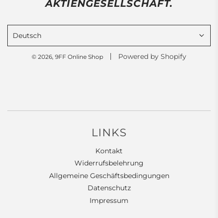
AKTIENGESELLSCHAFT.
Deutsch
Powered by Shopify
© 2026, 9FF Online Shop
LINKS
Kontakt
Widerrufsbelehrung
Allgemeine Geschäftsbedingungen
JETZT FÜR DEN NEWSLETTER
Datenschutz
REGISTRIEREN
Impressum