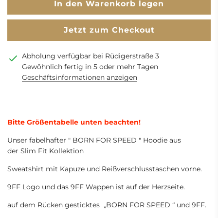
L
In den Warenkorb legen
a
d
Jetzt zum Checkout
e
n
Abholung verfügbar bei Rüdigerstraße 3
.
Gewöhnlich fertig in 5 oder mehr Tagen
.
Geschäftsinformationen anzeigen
.
Bitte Größentabelle unten beachten!
Unser fabelhafter " BORN FOR SPEED " Hoodie aus
der Slim Fit Kollektion
Sweatshirt mit Kapuze und Reißverschlusstaschen vorne.
9FF Logo und das 9FF Wappen ist auf der Herzseite.
auf dem Rücken gesticktes „BORN FOR SPEED “ und 9FF.