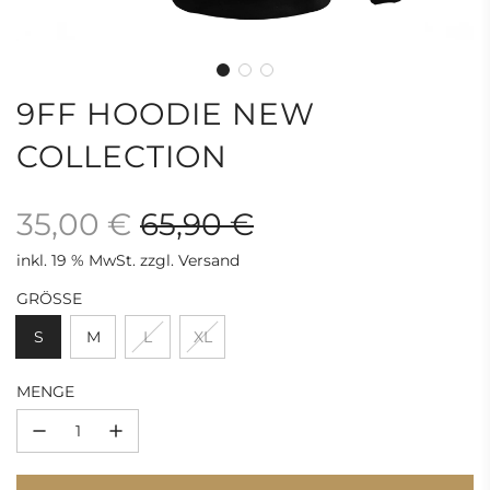
9FF HOODIE NEW
COLLECTION
35,00 €
65,90 €
inkl. 19 % MwSt. zzgl. Versand
Sonderpreis
Regulärer
GRÖSSE
Preis
S
M
L
XL
MENGE