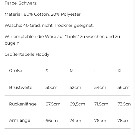
Farbe: Schwarz
Material: 80% Cotton, 20% Polyester
Wäsche: 40 Grad, nicht Trockner geeignet.
Wir empfehlen die Ware auf "Links" zu waschen und zu
bügeln
Größentabelle Hoody .
Größe
M
L
XL
S
Brustweite
50cm
52cm
54cm
56cm
Rückenlänge
67,5cm
69,5cm
71,5cm
73,5cm
Armlänge
66cm
74cm
76cm
78cm