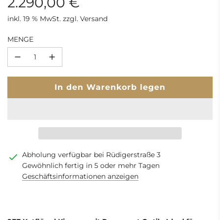
2.290,00 €
inkl. 19 % MwSt. zzgl. Versand
Sonderpreis
Regulärer
MENGE
Preis
L
In den Warenkorb legen
a
d
e
n
.
.
Abholung verfügbar bei Rüdigerstraße 3
.
Gewöhnlich fertig in 5 oder mehr Tagen
Geschäftsinformationen anzeigen