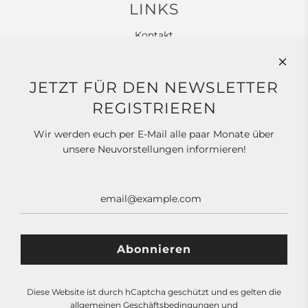
LINKS
Kontakt
Widerrufsbelehrung
Allgemeine Geschäftsbedingungen
JETZT FÜR DEN NEWSLETTER
Datenschutz
REGISTRIEREN
Impressum
Wir werden euch per E-Mail alle paar Monate über
unsere Neuvorstellungen informieren!
SOCIAL MEDIA
NEWSLETTER
Diese Website ist durch hCaptcha geschützt und es gelten die
allgemeinen Geschäftsbedingungen
und