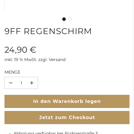
9FF REGENSCHIRM
24,90 €
inkl. 19 % MwSt. zzgl. Versand
Sonderpreis
Regulärer
MENGE
Preis
L
In den Warenkorb legen
a
d
Jetzt zum Checkout
e
n
Abholung verfügbar bei Rüdigerstraße 3
.